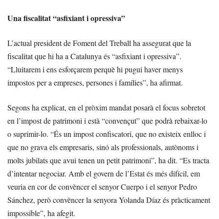
Una fiscalitat “asfixiant i opressiva”
L’actual president de Foment del Treball ha assegurat que la
fiscalitat que hi ha a Catalunya és “asfixiant i opressiva”.
“Lluitarem i ens esforçarem perquè hi pugui haver menys
impostos per a empreses, persones i famílies”, ha afirmat.
Segons ha explicat, en el pròxim mandat posarà el focus sobretot
en l’impost de patrimoni i està “convençut” que podrà rebaixar-lo
o suprimir-lo. “És un impost confiscatori, que no existeix enlloc i
que no grava els empresaris, sinó als professionals, autònoms i
molts jubilats que avui tenen un petit patrimoni”, ha dit. “Es tracta
d’intentar negociar. Amb el govern de l’Estat és més difícil, em
veuria en cor de convèncer el senyor Cuerpo i el senyor Pedro
Sánchez, però convèncer la senyora Yolanda Díaz és pràcticament
impossible”, ha afegit.