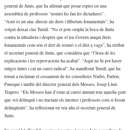
general de Junts, que ha afirmat que posar espies en una
assemblea de professors “només ho fan les dictadures”.
“Això és un atac directe als drets i llibertats fonamentals”, ha
volgut deixar clar Turull. “No et pots omplir la boca de lluita
contra la ultradreta i després que el teu Govern ataqui drets
fonamentals com són el dret de reunió o el dret a vaga”, ha etzibat
el secretari general de Junts, que considera que “l’hora de les
explicacions i les reprovacions ha acabat”. “Aquí no hi pot haver
mitges tintes i cal un canvi radical”, ha manifestat Turull, que ha
tornat a reclamar el cessament de les conselleres Niubó, Parlón,
Paneque i també del director general dels Mossos, Josep Lluís
Trapero. “Els Mossos han d’estar al carrer aturant tota aquella gent
que vol delinquir i no tractant els mestres i professors com si fossin
delinqüents”, ha reflexionat en veu alta el secretari general de
Junts.