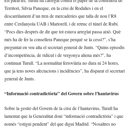
En paral·lel, Turull ha carregat contra el paper de la consellera de
Territori, Sílvia Paneque, en la crisi de Rodalies i en el
descarrilament d’un tren de mercaderies que talla de nou l’R8
entre Cerdanyola UAB i Martorell, i de retruc el túnel de Rubí.
“Pocs dies després de dir que tot estava arreglat passa això. Què
més ha de fer la consellera Paneque perquè se la cessi?”, s’ha
preguntat en veu alta el secretari general de Junts. “Quins episodis
d’incompetència, de ridícul i de vergonya aliena més?”, ha
continuat Turull. “La normalitat ferroviària no dura ni 24 hores,
que ja tens noves afectacions i incidències”, ha disparat el secretari
general de Junts.
“Informació contradictòria” del Govern sobre l’hantavirus
Sobre la gestió del Govern de la crisi de l’hantavirus, Turull ha
lamentat que la Generalitat doni “informació contradictòria” i que
només “estigui pendent” del que digui Madrid. “Nosaltres no