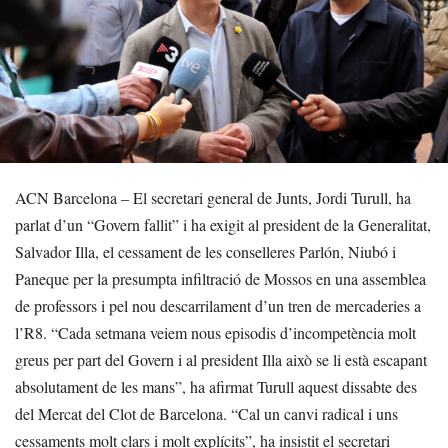
ACN Barcelona – El secretari general de Junts, Jordi Turull, ha
parlat d’un “Govern fallit” i ha exigit al president de la Generalitat,
Salvador Illa, el cessament de les conselleres Parlón, Niubó i
Paneque per la presumpta infiltració de Mossos en una assemblea
de professors i pel nou descarrilament d’un tren de mercaderies a
l’R8. “Cada setmana veiem nous episodis d’incompetència molt
greus per part del Govern i al president Illa això se li està escapant
absolutament de les mans”, ha afirmat Turull aquest dissabte des
del Mercat del Clot de Barcelona. “Cal un canvi radical i uns
cessaments molt clars i molt explícits”, ha insistit el secretari