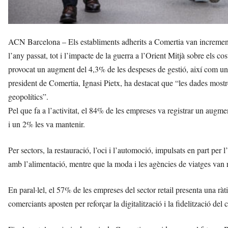
ACN Barcelona – Els establiments adherits a Comertia van increment
l’any passat, tot i l’impacte de la guerra a l’Orient Mitjà sobre els co
provocat un augment del 4,3% de les despeses de gestió, així com un in
president de Comertia, Ignasi Pietx, ha destacat que “les dades mostre
geopolítics”.
Pel que fa a l’activitat, el 84% de les empreses va registrar un augm
i un 2% les va mantenir.
Per sectors, la restauració, l’oci i l’automoció, impulsats en part per
amb l’alimentació, mentre que la moda i les agències de viatges van 
En paral·lel, el 57% de les empreses del sector retail presenta una rà
comerciants aposten per reforçar la digitalització i la fidelització del 