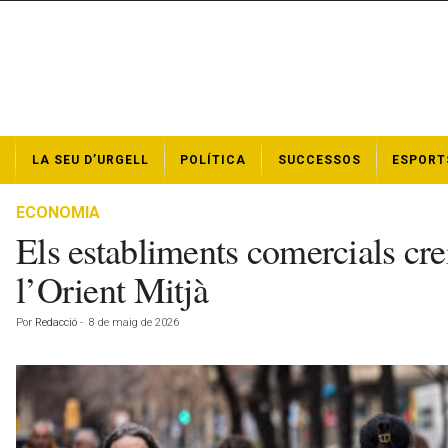
N
LA SEU D’URGELL
POLÍTICA
SUCCESSOS
ESPORT
o
t
í
ECONOMIA
c
Els establiments comercials crei
i
e
l’Orient Mitjà
s
d
Por
Redacció
-
8 de maig de 2026
e
l
a
S
e
u