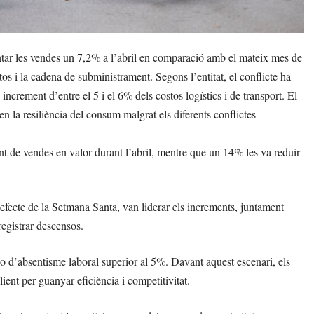
ar les vendes un 7,2% a l’abril en comparació amb el mateix mes de
stos i la cadena de subministrament. Segons l’entitat, el conflicte ha
crement d’entre el 5 i el 6% dels costos logístics i de transport. El
n la resiliència del consum malgrat els diferents conflictes
ent de vendes en valor durant l’abril, mentre que un 14% les va reduir
 l’efecte de la Setmana Santa, van liderar els increments, juntament
registrar descensos.
tio d’absentisme laboral superior al 5%. Davant aquest escenari, els
client per guanyar eficiència i competitivitat.