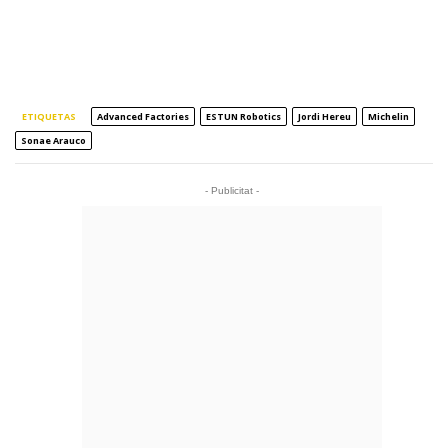
ETIQUETAS
Advanced Factories
ESTUN Robotics
Jordi Hereu
Michelin
Sonae Arauco
- Publicitat -