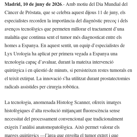
Madrid, 10 de juny de 2026
.- Amb motiu del Dia Mundial del
Càncer de Pròstata, que se celebra aquest dijous 11 de juny, els
especialistes recorden la importància del diagnòstic precoç i dels
avenços tecnològics que permeten millorar el tractament d’una
malaltia que continua sent el tumor més diagnosticat entre els
homes a Espanya. En aquest sentit, un equip d’especialistes de
Lyx Urologia ha aplicat per primera vegada a Espanya una
tecnologia capaç d’avaluar, durant la mateixa intervenció
quirúrgica i en qüestió de minuts, si persisteixen restes tumorals en
el teixit extirpat. La innovació s’ha utilitzat durant prostatectomies
radicals assistides per cirurgia robòtica.
La tecnologia, anomenada Histolog Scanner, ofereix imatges
histològiques d’alta resolució mitjançant fluorescència sense
necessitat del processament convencional que tradicionalment
exigeix l’anàlisi anatomopatològica. Això permet valorar els
marges quirúrgics —l’àrea que envolta el tumor extret i que