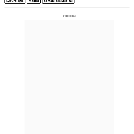
Lyx Urologia
Madrid
SamanTree Medical
- Publicitat -