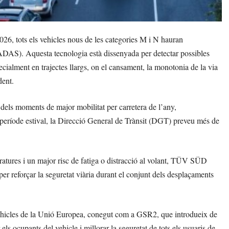
026, tots els vehicles nous de les categories M i N hauran
(ADAS). Aquesta tecnologia està dissenyada per detectar possibles
pecialment en trajectes llargs, on el cansament, la monotonia de la via
dent.
 dels moments de major mobilitat per carretera de l’any,
st període estival, la Direcció General de Trànsit (DGT) preveu més de
peratures i un major risc de fatiga o distracció al volant, TÜV SÜD
er reforçar la seguretat viària durant el conjunt dels desplaçaments
ehicles de la Unió Europea, conegut com a GSR2, que introdueix de
els ocupants del vehicle i millorar la seguretat de tots els usuaris de