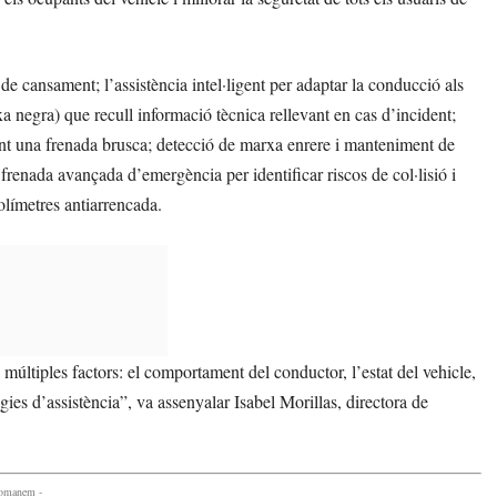
de cansament; l’assistència intel·ligent per adaptar la conducció als
xa negra) que recull informació tècnica rellevant en cas d’incident;
ant una frenada brusca; detecció de marxa enrere i manteniment de
il; frenada avançada d’emergència per identificar riscos de col·lisió i
oholímetres antiarrencada.
múltiples factors: el comportament del conductor, l’estat del vehicle,
ogies d’assistència”, va assenyalar Isabel Morillas, directora de
comanem -