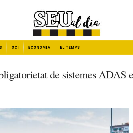
S
OCI
ECONOMIA
EL TEMPS
igatorietat de sistemes ADAS en 