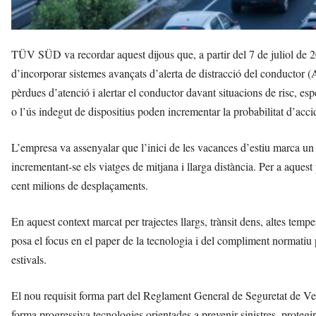
TÜV SÜD va recordar aquest dijous que, a partir del 7 de juliol de 2
d’incorporar sistemes avançats d’alerta de distracció del conductor 
pèrdues d’atenció i alertar el conductor davant situacions de risc, es
o l’ús indegut de dispositius poden incrementar la probabilitat d’acci
L’empresa va assenyalar que l’inici de les vacances d’estiu marca un
incrementant-se els viatges de mitjana i llarga distància. Per a aque
cent milions de desplaçaments.
En aquest context marcat per trajectes llargs, trànsit dens, altes tem
posa el focus en el paper de la tecnologia i del compliment normatiu p
estivals.
El nou requisit forma part del Reglament General de Seguretat de V
forma progressiva tecnologies orientades a prevenir sinistres, protegir 