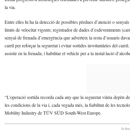
la via.
Entre elles hi ha la detecció de possibles pèrdues d’atenció o senyals 
límits de velocitat vigents; registrador de dades d’esdeveniments (cai
senyal de frenada d’emergència que adverteix la resta d’usuaris dav
carril per reforçar la seguretat i evitar sortides involuntàries del carr
assistir en la frenada; i habilitar el vehicle per a la instal·lació d’alc
“L’operació sortida recorda cada any que la seguretat viària depèn de 
les condicions de la via i, cada vegada més, la fiabilitat de les tecnol
Mobility Industry de TÜV SÜD South-West Europe.
- Et Re