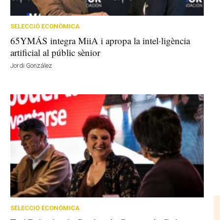
SELECCIÓ ECONÒMICA
65YMÁS integra MiiA i apropa la intel·ligència
artificial al públic sènior
Jordi González
SELECCIÓ ECONÒMICA