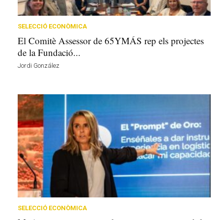
d
'
U
SELECCIÓ ECONÒMICA
r
El Comitè Assessor de 65YMÁS rep els projectes
g
de la Fundació...
e
Jordi González
l
l
a
v
u
i
SELECCIÓ ECONÒMICA