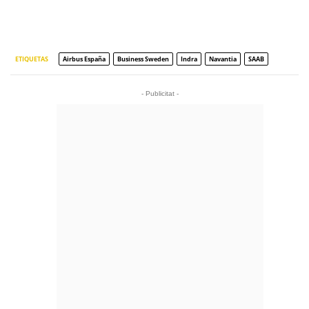
ETIQUETAS
Airbus España
Business Sweden
Indra
Navantia
SAAB
- Publicitat -