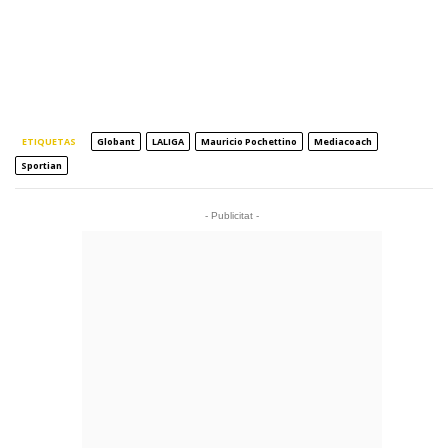
ETIQUETAS
Globant
LALIGA
Mauricio Pochettino
Mediacoach
Sportian
- Publicitat -