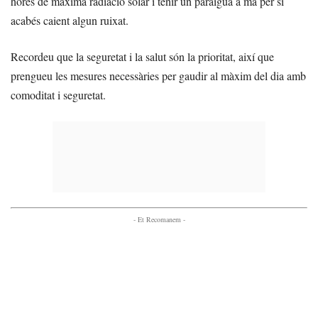
hores de màxima radiació solar i tenir un paraigua a mà per si
acabés caient algun ruixat.
Recordeu que la seguretat i la salut són la prioritat, així que
prengueu les mesures necessàries per gaudir al màxim del dia amb
comoditat i seguretat.
- Et Recomanem -