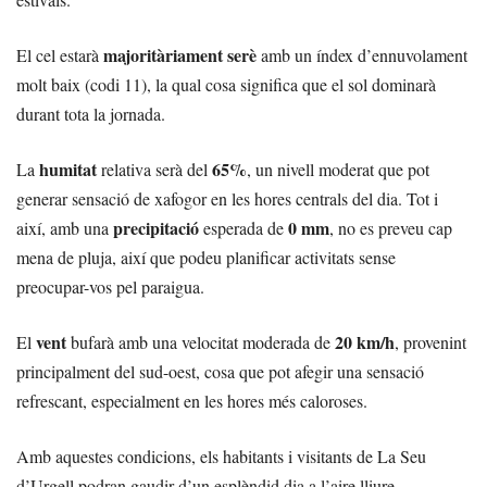
majoritàriament serè
El cel estarà
amb un índex d’ennuvolament
molt baix (codi 11), la qual cosa significa que el sol dominarà
durant tota la jornada.
humitat
65%
La
relativa serà del
, un nivell moderat que pot
generar sensació de xafogor en les hores centrals del dia. Tot i
precipitació
0 mm
així, amb una
esperada de
, no es preveu cap
mena de pluja, així que podeu planificar activitats sense
preocupar-vos pel paraigua.
vent
20 km/h
El
bufarà amb una velocitat moderada de
, provenint
principalment del sud-oest, cosa que pot afegir una sensació
refrescant, especialment en les hores més caloroses.
Amb aquestes condicions, els habitants i visitants de La Seu
d’Urgell podran gaudir d’un esplèndid dia a l’aire lliure.