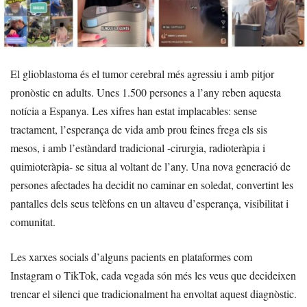
El glioblastoma és el tumor cerebral més agressiu i amb pitjor
pronòstic en adults. Unes 1.500 persones a l’any reben aquesta
notícia a Espanya. Les xifres han estat implacables: sense
tractament, l’esperança de vida amb prou feines frega els sis
mesos, i amb l’estàndard tradicional -cirurgia, radioteràpia i
quimioteràpia- se situa al voltant de l’any. Una nova generació de
persones afectades ha decidit no caminar en soledat, convertint les
pantalles dels seus telèfons en un altaveu d’esperança, visibilitat i
comunitat.
Les xarxes socials d’alguns pacients en plataformes com
Instagram o TikTok, cada vegada són més les veus que decideixen
trencar el silenci que tradicionalment ha envoltat aquest diagnòstic.