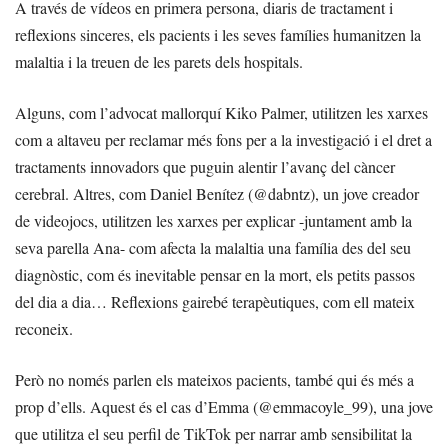
A través de vídeos en primera persona, diaris de tractament i
reflexions sinceres, els pacients i les seves famílies humanitzen la
malaltia i la treuen de les parets dels hospitals.
Alguns, com l’advocat mallorquí Kiko Palmer, utilitzen les xarxes
com a altaveu per reclamar més fons per a la investigació i el dret a
tractaments innovadors que puguin alentir l’avanç del càncer
cerebral. Altres, com Daniel Benítez (@dabntz), un jove creador
de videojocs, utilitzen les xarxes per explicar -juntament amb la
seva parella Ana- com afecta la malaltia una família des del seu
diagnòstic, com és inevitable pensar en la mort, els petits passos
del dia a dia… Reflexions gairebé terapèutiques, com ell mateix
reconeix.
Però no només parlen els mateixos pacients, també qui és més a
prop d’ells. Aquest és el cas d’Emma (@emmacoyle_99), una jove
que utilitza el seu perfil de TikTok per narrar amb sensibilitat la