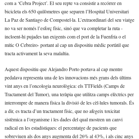
com a ‘Cebra Project’. El seu repte va consistir a recórrer en
bicicleta els 650 quilòmetres que separen l’Hospital Universitari
La Paz de Santiago de Compostel·la. L’extraordinari del seu viatge
no va ser només l’esforç físic, sinó que va completar la ruta -
incloent-hi pujades tan exigents com el port de la Fuenfría o el
mític O Cebreiro- portant al cap un dispositiu mèdic portàtil que
tracta activament la seva malaltia.
Aquest dispositiu que Alejandro Porto portava al cap mentre
pedalava representa una de les innovacions més grans dels últims
vint anys en l’oncologia neurològica: els TTFields (Camps de
Tractament del Tumor), una teràpia que utilitza camps elèctrics per
interrompre de manera física la divisió de les cèl·lules tumorals. És
a dir, es tracta d’un tractament físic, que no afegeix toxicitat
sistèmica a l’organisme i les dades del qual mostren un canvi
radical en les estadístiques: el percentatge de pacients que
sobreviuen als dos anys augmenta del 26% al 43%, i als cinc anys