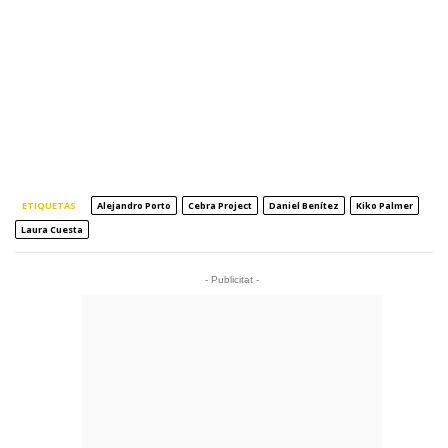
ETIQUETAS
Alejandro Porto
Cebra Project
Daniel Benítez
Kiko Palmer
Laura Cuesta
- Publicitat -