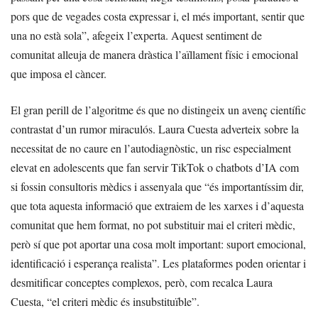
pors que de vegades costa expressar i, el més important, sentir que
una no està sola”, afegeix l’experta. Aquest sentiment de
comunitat alleuja de manera dràstica l’aïllament físic i emocional
que imposa el càncer.
El gran perill de l’algoritme és que no distingeix un avenç científic
contrastat d’un rumor miraculós. Laura Cuesta adverteix sobre la
necessitat de no caure en l’autodiagnòstic, un risc especialment
elevat en adolescents que fan servir TikTok o chatbots d’IA com
si fossin consultoris mèdics i assenyala que “és importantíssim dir,
que tota aquesta informació que extraiem de les xarxes i d’aquesta
comunitat que hem format, no pot substituir mai el criteri mèdic,
però sí que pot aportar una cosa molt important: suport emocional,
identificació i esperança realista”. Les plataformes poden orientar i
desmitificar conceptes complexos, però, com recalca Laura
Cuesta, “el criteri mèdic és insubstituïble”.