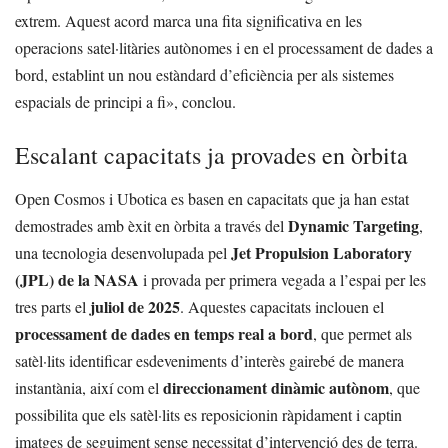
extrem. Aquest acord marca una fita significativa en les
operacions satel·litàries autònomes i en el processament de dades a
bord, establint un nou estàndard d’eficiència per als sistemes
espacials de principi a fi», conclou.
Escalant capacitats ja provades en òrbita
Open Cosmos i Ubotica es basen en capacitats que ja han estat
Dynamic Targeting
demostrades amb èxit en òrbita a través del
,
Jet Propulsion Laboratory
una tecnologia desenvolupada pel
(JPL) de la NASA
i provada per primera vegada a l’espai per les
juliol de 2025
tres parts el
. Aquestes capacitats inclouen el
processament de dades en temps real a bord
, que permet als
satèl·lits identificar esdeveniments d’interès gairebé de manera
direccionament dinàmic autònom
instantània, així com el
, que
possibilita que els satèl·lits es reposicionin ràpidament i captin
imatges de seguiment sense necessitat d’intervenció des de terra.