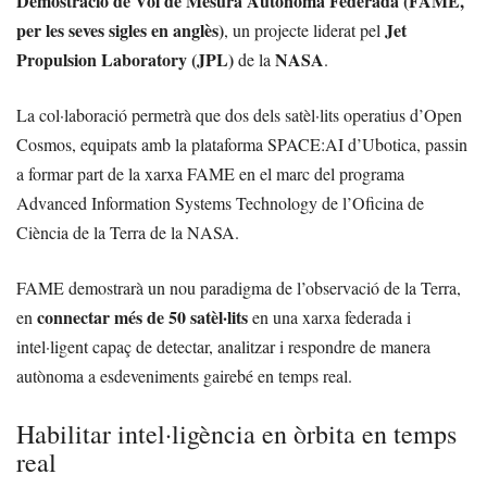
Demostració de Vol de Mesura Autònoma Federada (FAME,
per les seves sigles en anglès)
Jet
, un projecte liderat pel
Propulsion Laboratory (JPL)
NASA
de la
.
La col·laboració permetrà que dos dels satèl·lits operatius d’Open
Cosmos, equipats amb la plataforma SPACE:AI d’Ubotica, passin
a formar part de la xarxa FAME en el marc del programa
Advanced Information Systems Technology de l’Oficina de
Ciència de la Terra de la NASA.
FAME demostrarà un nou paradigma de l’observació de la Terra,
connectar més de 50 satèl·lits
en
en una xarxa federada i
intel·ligent capaç de detectar, analitzar i respondre de manera
autònoma a esdeveniments gairebé en temps real.
Habilitar intel·ligència en òrbita en temps
real