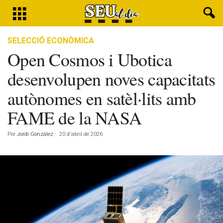
SELECCIÓ ECONÒMICA
Open Cosmos i Ubotica
desenvolupen noves capacitats
autònomes en satèl·lits amb
FAME de la NASA
Por
Jordi González
-
20 d'abril de 2026