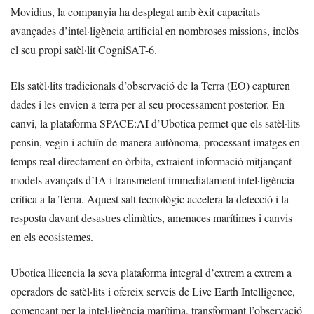
Movidius, la companyia ha desplegat amb èxit capacitats
avançades d’intel·ligència artificial en nombroses missions, inclòs
el seu propi satèl·lit CogniSAT-6.
Els satèl·lits tradicionals d’observació de la Terra (EO) capturen
dades i les envien a terra per al seu processament posterior. En
canvi, la plataforma SPACE:AI d’Ubotica permet que els satèl·lits
pensin, vegin i actuïn de manera autònoma, processant imatges en
temps real directament en òrbita, extraient informació mitjançant
models avançats d’IA i transmetent immediatament intel·ligència
crítica a la Terra. Aquest salt tecnològic accelera la detecció i la
resposta davant desastres climàtics, amenaces marítimes i canvis
en els ecosistemes.
Ubotica llicencia la seva plataforma integral d’extrem a extrem a
operadors de satèl·lits i ofereix serveis de Live Earth Intelligence,
començant per la intel·ligència marítima, transformant l’observació