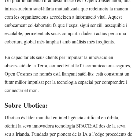
Un pilar fonamental d’aquesta missió és l’OpenConstellation, una
infraestructura satel·litària mutualitzada que redefineix la manera
com les organitzacions accedeixen a informació vital. Aquest
enfocament col·laboratiu fa que l’espai sigui senzill, assequible i
escalable, permetent als socis compartir dades i actius per a una
cobertura global més àmplia i amb anàlisis més freqüents.
En capacitar els seus clients per impulsar la innovació en
observació de la Terra, connectivitat IoT i comunicacions segures,
Open Cosmos no només està llançant satèl·lits: està construint un
futur millor impulsat per la tecnologia espacial per comprendre i
connectar el món.
Sobre Ubotica:
Ubotica és líder mundial en intel·ligència artificial en òrbita,
oferint la seva innovadora tecnologia SPACE:AI des de la seva
seu a Irlanda. Fundada per pioners de la IA a l’edge procedents de