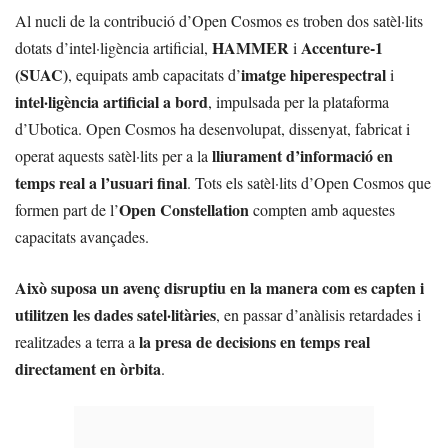
Al nucli de la contribució d’Open Cosmos es troben dos satèl·lits
HAMMER
Accenture-1
dotats d’intel·ligència artificial,
i
(SUAC)
imatge hiperespectral
, equipats amb capacitats d’
i
intel·ligència artificial a bord
, impulsada per la plataforma
d’Ubotica. Open Cosmos ha desenvolupat, dissenyat, fabricat i
lliurament d’informació en
operat aquests satèl·lits per a la
temps real a l’usuari final
. Tots els satèl·lits d’Open Cosmos que
Open Constellation
formen part de l’
compten amb aquestes
capacitats avançades.
Això suposa un avenç disruptiu en la manera com es capten i
utilitzen les dades satel·litàries
, en passar d’anàlisis retardades i
la presa de decisions en temps real
realitzades a terra a
directament en òrbita
.