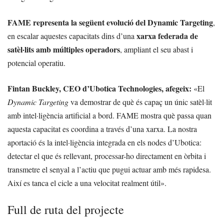
FAME representa la següent evolució del Dynamic Targeting
,
xarxa federada de
en escalar aquestes capacitats dins d’una
satèl·lits amb múltiples operadors
, ampliant el seu abast i
potencial operatiu.
Fintan Buckley, CEO d’Ubotica Technologies, afegeix:
«El
Dynamic Targeting
va demostrar de què és capaç un únic satèl·lit
amb intel·ligència artificial a bord. FAME mostra què passa quan
aquesta capacitat es coordina a través d’una xarxa. La nostra
aportació és la intel·ligència integrada en els nodes d’Ubotica:
detectar el que és rellevant, processar-ho directament en òrbita i
transmetre el senyal a l’actiu que pugui actuar amb més rapidesa.
Així es tanca el cicle a una velocitat realment útil».
Full de ruta del projecte