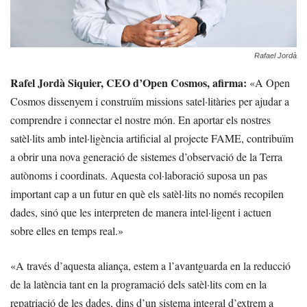
Rafael Jordà
Rafel Jordà Siquier, CEO d’Open Cosmos, afirma:
«A Open
Cosmos dissenyem i construïm missions satel·litàries per ajudar a
comprendre i connectar el nostre món. En aportar els nostres
satèl·lits amb intel·ligència artificial al projecte FAME, contribuïm
a obrir una nova generació de sistemes d’observació de la Terra
autònoms i coordinats. Aquesta col·laboració suposa un pas
important cap a un futur en què els satèl·lits no només recopilen
dades, sinó que les interpreten de manera intel·ligent i actuen
sobre elles en temps real.»
«A través d’aquesta aliança, estem a l’avantguarda en la reducció
de la latència tant en la programació dels satèl·lits com en la
repatriació de les dades, dins d’un sistema integral d’extrem a