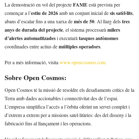
FAME
La demostració en vol del projecte
està prevista per
estiu de 2026
sis satèl·lits
començar a l’
amb un conjunt inicial de
,
més de 50
tres
abans d’escalar fins a una xarxa de
. Al llarg dels
anys de durada del projecte
milers
, el sistema processarà
d’alertes automatitzades
tasques autònomes
i executarà
múltiples operadors
coordinades entre actius de
.
Per a més informació, visita
www.opencosmos.com
Sobre Open Cosmos:
Open Cosmos té la missió de resoldre els desafiaments crítics de la
Terra amb dades accionables i connectivitat des de l’espai.
L’empresa simplifica l’accés a l’òrbita oferint un servei complet i
d’extrem a extrem per a missions satel·litàries: des del disseny i la
fabricació fins al llançament i les operacions.