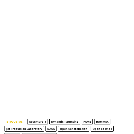
ETIQUETAS
Accenture-1
Dynamic Targeting
FAME
HAMMER
Jet Propulsion Laboratory
NASA
Open Constellation
Open Cosmos