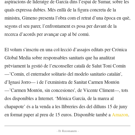
aspiracions de lideratge de García dins l’espai de Sumar, sobre les
quals expressa dubtes. Més enllà de la figura concreta de la
ministra, Gimeno presenta l’obra com el retrat d’una època en què,
segons el seu parer, l’enfrontament es posa per davant de la
recerca d’acords per avançar cap al bé comú.
El volum s’inscriu en una col·lecció d’assajos editats per Crónica
Global Media sobre responsables sanitaris que ha analitzat
prèviament la gestió de l’exconseller català de Salut Toni Comín
—’Comín, el enterrador solitario del modelo sanitario catalán’,
d’Ignasi Jorro— i de l’exministra de Sanitat Carmen Montón
—’Carmen Montón, sin concesiones’, de Vicente Climent—, tots
dos disponibles a Internet. ‘Mónica García, de la marea al
chapapote’ és a la venda a les llibreries des del dilluns 15 de juny
en format paper al preu de 15 euros. Disponible també a
Amazon
.
- Et Recomanem -