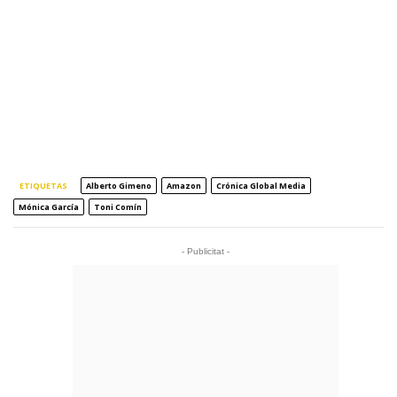
ETIQUETAS
Alberto Gimeno
Amazon
Crónica Global Media
Mónica García
Toni Comín
- Publicitat -