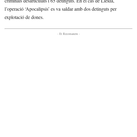
criminals desarticulats i 65 detinguts. En el cas de Lleida,
l’operació ‘Apocalipsis’ es va saldar amb dos detinguts per
explotació de dones.
- Et Recomanem -