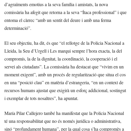
d’agraïments emotius a la seva família i amistats, la nova
comissària ha afegit que retorna a la seva “Ítaca professional” i que
entoma el càrrec “amb un sentit del deure i amb una ferma
determinació”.
El seu objectiu, ha dit, és que “el rellotge de la Policia Nacional a
Lleida, la Seu d’Urgell i Les marqui sempre l’hora exacta, la del
compromís, la de la dignitat, la coordinació, la cooperació i el
servei als ciutadans”. La comissària ha destacat que “vivim en un
moment exigent”, amb un procés de regularització que situa el cos
en una “posició clau” en matèria d’estrangeria, “en un context de
recursos humans ajustat que exigirà un esforç addicional, sostingut
i exemplar de tots nosaltres”, ha apuntat.
María Pilar Callejero també ha manifestat que la Policia Nacional
té una responsabilitat que no és només jurídica o administrativa,
sinó “profundament humana”, per la qual cosa s’ha compromès a