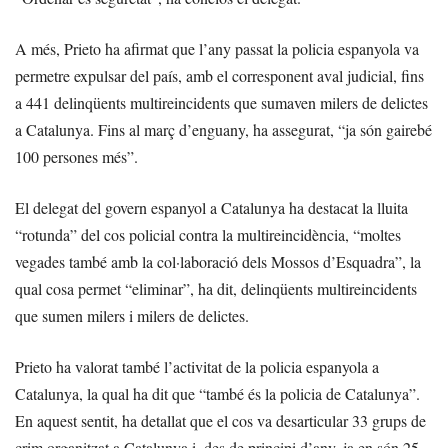
A més, Prieto ha afirmat que l’any passat la policia espanyola va
permetre expulsar del país, amb el corresponent aval judicial, fins
a 441 delinqüents multireincidents que sumaven milers de delictes
a Catalunya. Fins al març d’enguany, ha assegurat, “ja són gairebé
100 persones més”.
El delegat del govern espanyol a Catalunya ha destacat la lluita
“rotunda” del cos policial contra la multireincidència, “moltes
vegades també amb la col·laboració dels Mossos d’Esquadra”, la
qual cosa permet “eliminar”, ha dit, delinqüents multireincidents
que sumen milers i milers de delictes.
Prieto ha valorat també l’activitat de la policia espanyola a
Catalunya, la qual ha dit que “també és la policia de Catalunya”.
En aquest sentit, ha detallat que el cos va desarticular 33 grups de
crim organitzat a Catalunya i, des de principi d’any, ja en són 25