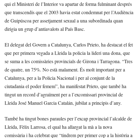
qui el Ministeri de l’Interior va apartar de forma fulminant després
que transcendís que el 2003 havia estat condemnat per l’Audiència
de Guipúscoa per assetjament sexual a una subordinada quan
dirigia un grup d’antiavalots al País Basc.
El delegat del Govern a Catalunya, Carlos Prieto, ha destacat el fet
que per primera vegada a Lleida la policia la lideri una dona, que
se suma a les comissàries provincials de Girona i Tarragona. “Tres
de quatre, un 75%. No està malament. És molt important per a
Catalunya, per a la Policia Nacional i per al conjunt de la
ciutadania el poder femení”, ha manifestat Prieto, que també ha
tingut un record d’agraïment per a l’excomissari provincial de
Lleida José Manuel Garcia Catalán, jubilat a principis d’any.
També ha tingut bones paraules per l’excap provincial l’alcalde de
Lleida, Fèlix Larrosa, el qual ha allargat la mà a la nova
comissària i ha celebrat que “tindrem per primer cop a la història a