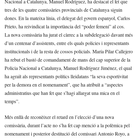
Nacional a Catalunya, Manuel Rodríguez, ha destacat el fet que
tres de les quatre comissàries provincials de Catalunya siguin
dones. En la mateixa línia, el delegat del govern espanyol, Carlos
Prieto, ha reivindicat la importància del “poder femení” al cos.
La nova comissària ha jurat el càrrec a la subdelegació davant més
d’un centenar d’assistents, entre els quals policies i representants
institucionals i de la resta de cossos policials. María Pilar Callejero
ha rebut el bastó de comandament de mans del cap superior de la
Policia Nacional a Catalunya, Manuel Rodríguez Jiménez, el qual
ha agraït als representants polítics lleidatans “la seva esportivitat
per la demora en el nomenament”, que ha atribuït a “aspectes
administratius que han fet que s’hagi allargat una mica en el
temps”.
Més enllà de reconèixer el retard en l’elecció d’una nova
comissària, durant l’acte no s’ha fet cap menció a la polèmica pel
nomenament i posterior destitució del comissari Antonio Royo, a