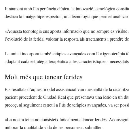
Juntament amb l’experiència clínica, la innovació tecnològica constitu
destaca la imatge hiperespectral, una tecnologia que permet analitzar 
«Aquesta tecnologia ens aporta informació que no sempre és visible 
l’evolució de la ferida, valorar la resposta als tractaments i prendre d
La unitat incorpora també teràpies avançades com l’oxigenoteràpia tòp
adaptant cada estratègia terapèutica a les característiques i necessitat
Molt més que tancar ferides
Els resultats d’aquest model assistencial van més enllà de la cicatrit
pacient procedent de Ciudad Real que presentava una lesió en un dit 
precoç, al seguiment estret i a l’ús de teràpies avançades, va ser possi
«La nostra feina no consisteix únicament a tancar ferides. Aconsegui
millorar la qualitat de vida de les persones», subratllen.