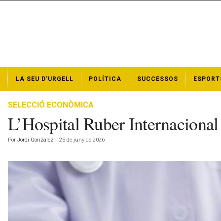
N
LA SEU D’URGELL
POLÍTICA
SUCCESSOS
ESPORT
o
t
í
SELECCIÓ ECONÒMICA
c
L’Hospital Ruber Internacional 
i
e
Por
Jordi González
-
25 de juny de 2026
s
d
e
l
a
S
e
u