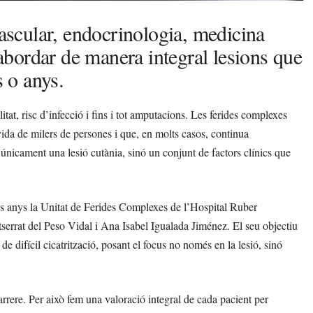
vascular, endocrinologia, medicina
r abordar de manera integral lesions que
 o anys.
itat, risc d’infecció i fins i tot amputacions. Les ferides complexes
vida de milers de persones i que, en molts casos, continua
r únicament una lesió cutània, sinó un conjunt de factors clínics que
res anys la Unitat de Ferides Complexes de l’Hospital Ruber
tserrat del Peso Vidal i Ana Isabel Igualada Jiménez. El seu objectiu
 de difícil cicatrització, posant el focus no només en la lesió, sinó
darrere. Per això fem una valoració integral de cada pacient per