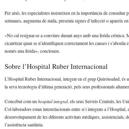
Per això, les especialistes insisteixen en la importància de consultar 
setmanes, augmenta de mida, presenta signes d’infecció o apareix en
«No cal resignar-se a conviure durant anys amb una ferida crònica. Mo
cicatritzar quan se n’identifiquen correctament les causes i s’aborda 
només una ferida», conclouen.
Sobre l’Hospital Ruber Internacional
L’Hospital Ruber Internacional, integrat en el grup Quirónsalud, és un
la seva tecnologia d’última generació, pels seus professionals altamen
Concebut com un
hospital integral
, els seus Serveis Centrals, les Un
Col·laboradors estan interrelacionats entre si i integrats a l’Hospital,
desenvolupament de les diferents activitats mèdiques, assistencials, d
l’assistència sanitària.