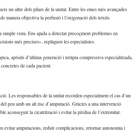
eix un altre dels pilars de la unitat. Entre les eines més avançades
de manera objectiva la perfusió i l’oxigenació dels teixits.
a simple vista. Ens ajuda a detectar precoçment problemes en
ecisions més precises», expliquen les especialistes.
ica, apòsits d’última generació i teràpia compressiva especialitzada,
s concretes de cada pacient.
zació. Les responsables de la unitat recorden especialment el cas d’un
del peu amb un alt risc d’amputació. Gràcies a una intervenció
ble aconseguir la cicatrització i evitar la pèrdua de l’extremitat.
m evitar amputacions, reduir complicacions, retornar autonomia i