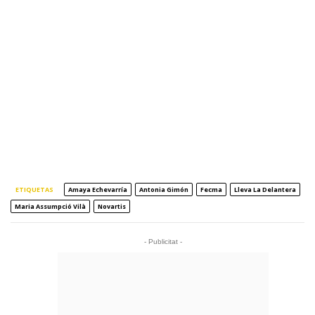
ETIQUETAS
Amaya Echevarría
Antonia Gimón
Fecma
Lleva La Delantera
Maria Assumpció Vilà
Novartis
- Publicitat -