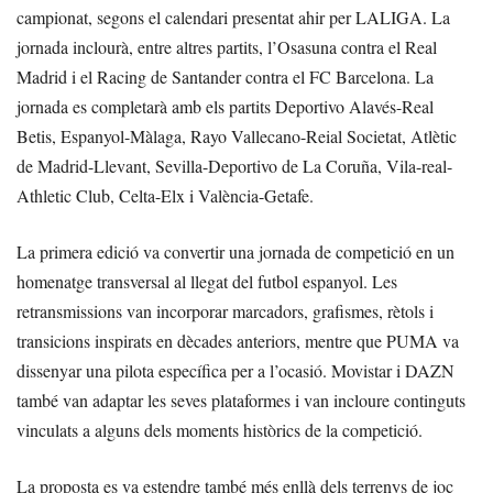
campionat, segons el calendari presentat ahir per LALIGA. La
jornada inclourà, entre altres partits, l’Osasuna contra el Real
Madrid i el Racing de Santander contra el FC Barcelona. La
jornada es completarà amb els partits Deportivo Alavés-Real
Betis, Espanyol-Màlaga, Rayo Vallecano-Reial Societat, Atlètic
de Madrid-Llevant, Sevilla-Deportivo de La Coruña, Vila-real-
Athletic Club, Celta-Elx i València-Getafe.
La primera edició va convertir una jornada de competició en un
homenatge transversal al llegat del futbol espanyol. Les
retransmissions van incorporar marcadors, grafismes, rètols i
transicions inspirats en dècades anteriors, mentre que PUMA va
dissenyar una pilota específica per a l’ocasió. Movistar i DAZN
també van adaptar les seves plataformes i van incloure continguts
vinculats a alguns dels moments històrics de la competició.
La proposta es va estendre també més enllà dels terrenys de joc