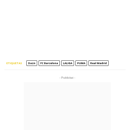
ETIQUETAS
Dazn
FC Barcelona
LALIGA
PUMA
Real Madrid
- Publicitat -