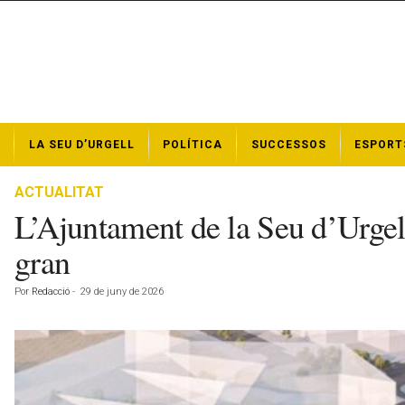
N
LA SEU D’URGELL
POLÍTICA
SUCCESSOS
ESPORT
o
t
í
ACTUALITAT
c
L’Ajuntament de la Seu d’Urgell
i
e
gran
s
d
Por
Redacció
-
29 de juny de 2026
e
l
a
S
e
u