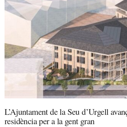
d
'
U
r
g
e
l
l
a
v
u
i
L’Ajuntament de la Seu d’Urgell avanç
residència per a la gent gran