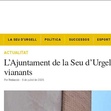
N
LA SEU D’URGELL
POLÍTICA
SUCCESSOS
ESPORT
o
t
í
ACTUALITAT
c
L’Ajuntament de la Seu d’Urgell
i
e
vianants
s
d
Por
Redacció
-
9 de juliol de 2026
e
l
a
S
e
u