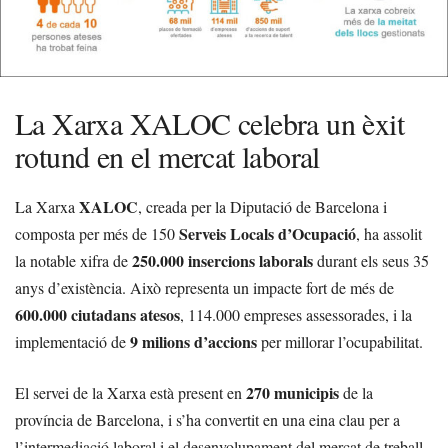
La Xarxa XALOC celebra un èxit
rotund en el mercat laboral
XALOC
La Xarxa
, creada per la Diputació de Barcelona i
Serveis Locals d’Ocupació
composta per més de 150
, ha assolit
250.000 insercions laborals
la notable xifra de
durant els seus 35
anys d’existència. Això representa un impacte fort de més de
600.000 ciutadans atesos
, 114.000 empreses assessorades, i la
9 milions d’accions
implementació de
per millorar l’ocupabilitat.
270 municipis
El servei de la Xarxa està present en
de la
província de Barcelona, i s’ha convertit en una eina clau per a
l’intermediació laboral i el desenvolupament del mercat de treball.