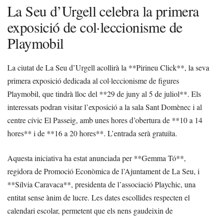
La Seu d’Urgell celebra la primera
exposició de col·leccionisme de
Playmobil
La ciutat de La Seu d’Urgell acollirà la **Pirineu Click**, la seva
primera exposició dedicada al col·leccionisme de figures
Playmobil, que tindrà lloc del **29 de juny al 5 de juliol**. Els
interessats podran visitar l’exposició a la sala Sant Domènec i al
centre cívic El Passeig, amb unes hores d’obertura de **10 a 14
hores** i de **16 a 20 hores**. L’entrada serà gratuïta.
Aquesta iniciativa ha estat anunciada per **Gemma Tó**,
regidora de Promoció Econòmica de l’Ajuntament de La Seu, i
**Sílvia Caravaca**, presidenta de l’associació Playchic, una
entitat sense ànim de lucre. Les dates escollides respecten el
calendari escolar, permetent que els nens gaudeixin de