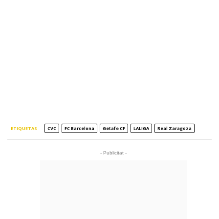
ETIQUETAS
CVC
FC Barcelona
Getafe CF
LALIGA
Real Zaragoza
- Publicitat -