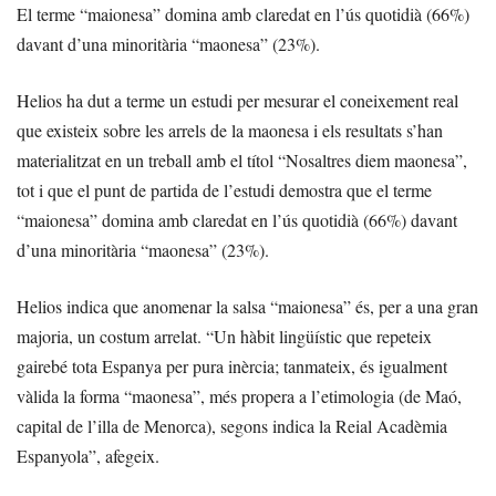
El terme “maionesa” domina amb claredat en l’ús quotidià (66%)
davant d’una minoritària “maonesa” (23%).
Helios ha dut a terme un estudi per mesurar el coneixement real
que existeix sobre les arrels de la maonesa i els resultats s’han
materialitzat en un treball amb el títol “Nosaltres diem maonesa”,
tot i que el punt de partida de l’estudi demostra que el terme
“maionesa” domina amb claredat en l’ús quotidià (66%) davant
d’una minoritària “maonesa” (23%).
Helios indica que anomenar la salsa “maionesa” és, per a una gran
majoria, un costum arrelat. “Un hàbit lingüístic que repeteix
gairebé tota Espanya per pura inèrcia; tanmateix, és igualment
vàlida la forma “maonesa”, més propera a l’etimologia (de Maó,
capital de l’illa de Menorca), segons indica la Reial Acadèmia
Espanyola”, afegeix.