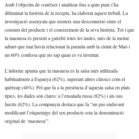
Amb l’objectiu de conèixer i analitzar fins a quin punt s’ha
difuminat la història de la recepta, ha elaborat aquest treball. La
investigació assenyala que existeix una desconnexió entre el
consum del producte i el coneixement de la seva història. Tot i que
la maonesa és present a gairebé totes les taules, més de la meitat
admet que mai havia relacionat la paraula amb la ciutat de Maó i
un 60% confessa que no sap quan es va inventar.
L’informe apunta que la maonesa és la salsa més utilitzada
habitualment a Espanya (62%), superant altres clàssics com el
quètxup (46%). Pel que fa a la presència d’aquesta salsa en plats
típics, les dades són clares: a l’ensalada russa (82%) i als ous
farcits (62%). La companyia destaca que fa “un pas endavant
modificant l’etiquetatge del seu producte sota la denominació
original de ‘maonesa'”.