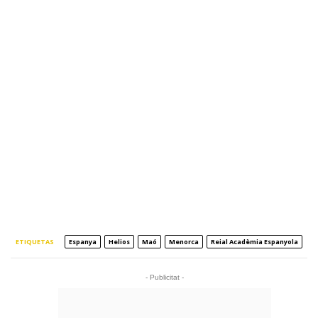
ETIQUETAS
Espanya
Helios
Maó
Menorca
Reial Acadèmia Espanyola
- Publicitat -