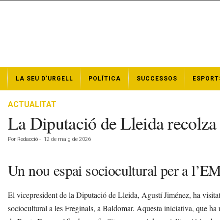
N
LA SEU D’URGELL
POLÍTICA
SUCCESSOS
ESPORT
o
t
í
ACTUALITAT
c
La Diputació de Lleida recolza
i
e
Por
Redacció
-
12 de maig de 2026
s
d
e
Un nou espai sociocultural per a l’
l
a
El vicepresident de la Diputació de Lleida, Agustí Jiménez, ha visita
S
e
sociocultural a les Freginals, a Baldomar. Aquesta iniciativa, que ha 
u