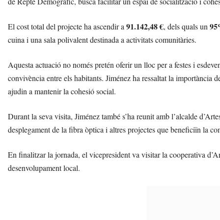
de Repte Demogràfic, busca facilitar un espai de socialització i cohes
d
'
91.142,48 €
9
El cost total del projecte ha ascendir a
, dels quals un
U
r
cuina i una sala polivalent destinada a activitats comunitàries.
g
e
Aquesta actuació no només pretén oferir un lloc per a festes i esdeve
l
convivència entre els habitants. Jiménez ha ressaltat la importància de 
l
a
ajudin a mantenir la cohesió social.
v
u
Durant la seva visita, Jiménez també s’ha reunit amb l’alcalde d’Art
i
desplegament de la fibra òptica i altres projectes que beneficiïn la co
En finalitzar la jornada, el vicepresident va visitar la cooperativa d’
desenvolupament local.