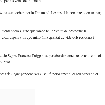
ió per als veïns del municipi.
5%
ha estat cobert per la Diputació. Les instal·lacions inclouen un bar,
niments socials, sinó que també té l’objectiu de promoure la
crear espais vius que millorïn la qualitat de vida dels residents i
esa de Segre, Francesc Puigpinós, per abordar temes rellevants com el
munitat.
Artesa de Segre per conèixer el seu funcionament i el seu paper en el