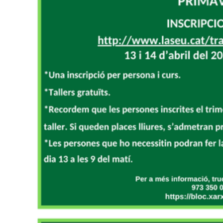
d
'
U
r
g
e
l
l
a
v
u
i