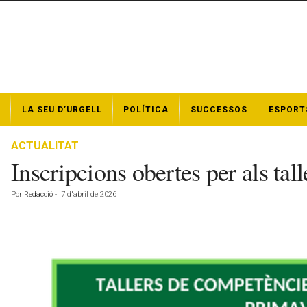
N
LA SEU D’URGELL
POLÍTICA
SUCCESSOS
ESPORT
o
t
í
ACTUALITAT
c
Inscripcions obertes per als ta
i
e
Por
Redacció
-
7 d'abril de 2026
s
d
e
l
a
S
e
u