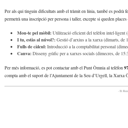
Per als qui tinguin dificultats amb el tràmit en línia, també es podrà 
permetrà una inscripció per persona i taller, excepte si queden places 
Mou-te pel mòbil:
Utilització eficient del telèfon intel·ligen
I tu, estàs al núvol?:
Gestió d’arxius a la xarxa (dimarts, de 
Fulls de càlcul:
Introducció a la comptabilitat personal (dime
Canva:
Disseny gràfic per a xarxes socials (dimecres, de 15:
97
Per més informació, es pot contactar amb el Punt Òmnia al telèfon
compta amb el suport de l’Ajuntament de la Seu d’Urgell, la Xarxa Ò
- Et Re