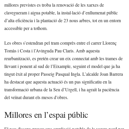
millores previstes es troba la renovació de les xarxes de
clavegueram i aigua potable, la instal·lació d’enllumenat públic
d’alta eficiència i la plantació de 23 nous arbres, tot en un entorn
accessible per a tothom.
Les obres s’estendran pel tram comprès entre el carrer Llorenç
Tomàs i Costa i l’Avinguda Pau Claris. Amb aquesta
reurbanització, es pretén crear un eix connectat amb les trames de
llevant i ponent al sud de l’Eixample, seguint el model que ja ha
tingut èxit al proper Passeig Pasqual Ingla. L’alcalde Joan Barrera
ha destacat que aquesta actuació és un pas significatiu en la
transformació urbana de la Seu d’Urgell, i ha agraït la paciència
del veïnat durant els mesos d’obres.
Millores en l’espai públic
El nou disseny preveu una ampliació notable de la vorera nord per