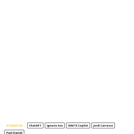
ETIQUETAS
ChatGPT
Ignacio Aso
IGNITE Copilot
Jordi Carrasco
Paul Daniel