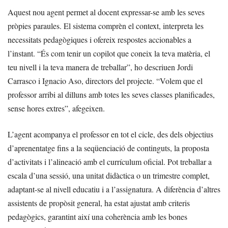
Aquest nou agent permet al docent expressar-se amb les seves
pròpies paraules. El sistema comprèn el context, interpreta les
necessitats pedagògiques i ofereix respostes accionables a
l’instant. “És com tenir un copilot que coneix la teva matèria, el
teu nivell i la teva manera de treballar”, ho descriuen Jordi
Carrasco i Ignacio Aso, directors del projecte. “Volem que el
professor arribi al dilluns amb totes les seves classes planificades,
sense hores extres”, afegeixen.
L’agent acompanya el professor en tot el cicle, des dels objectius
d’aprenentatge fins a la seqüenciació de continguts, la proposta
d’activitats i l’alineació amb el currículum oficial. Pot treballar a
escala d’una sessió, una unitat didàctica o un trimestre complet,
adaptant-se al nivell educatiu i a l’assignatura. A diferència d’altres
assistents de propòsit general, ha estat ajustat amb criteris
pedagògics, garantint així una coherència amb les bones