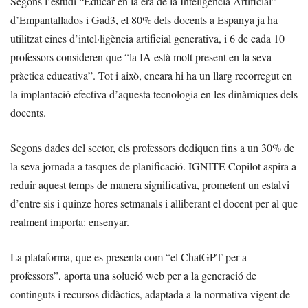
Segons l’estudi “Educar en la era de la Inteligencia Artificial”
d’Empantallados i Gad3, el 80% dels docents a Espanya ja ha
utilitzat eines d’intel·ligència artificial generativa, i 6 de cada 10
professors consideren que “la IA està molt present en la seva
pràctica educativa”. Tot i això, encara hi ha un llarg recorregut en
la implantació efectiva d’aquesta tecnologia en les dinàmiques dels
docents.
Segons dades del sector, els professors dediquen fins a un 30% de
la seva jornada a tasques de planificació. IGNITE Copilot aspira a
reduir aquest temps de manera significativa, prometent un estalvi
d’entre sis i quinze hores setmanals i alliberant el docent per al que
realment importa: ensenyar.
La plataforma, que es presenta com “el ChatGPT per a
professors”, aporta una solució web per a la generació de
continguts i recursos didàctics, adaptada a la normativa vigent de