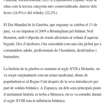
situa com la tercera categoria més comercialitzada, darrere dels
licors (24,9%) i del whisky (22,2%).
El Dia Mundial de la Ginebra, que enguany se celebra el 13 de
juny, va ser impulsat el 2009 a Birmingham pel britànic Neil
Houston, amb l’objectiu de reunir aficionats al voltant d’aquesta
beguda. Des d’aleshores s’ha consolidat com una cita global per a
consumidors adults, professionals de l’hostaleria, destil·ladors i
bartenders.
La història de la ginebra es remunta al segle XVII a Holanda, on
va sorgir originalment com un remei medicinal, abans de
popularitzar-se al Regne Unit després de la seva introducció per
part de soldats britànics. A Espanya, un dels seus principals punts
d’arrelament històric es troba a Menorca, on es va estendre durant
el segle XVIII sota la influència britànica.