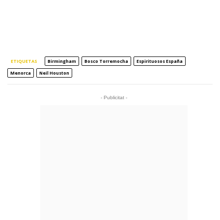
ETIQUETAS
Birmingham
Bosco Torremocha
Espirituosos España
Menorca
Neil Houston
- Publicitat -