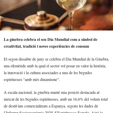
La ginebra celebra el seu Dia Mundial com a símbol de
creativitat, tradició i noves experiències de consum
El segon dissabte de juny se celebra el Dia Mundial de la Ginebra,
una efemèride amb la qual el sector vol posar en valor la història,
la innovació i la cultura associades a una de les begudes
espirituoses “amb més dinamisme”.
A escala nacional, la ginebra manté una posició destacada al
mercat de les begudes espirituoses, amb un 16,6% del volum total
de destil·lats comercialitzats a Espanya, segons les dades de
l’Informe Socioeconòmic 2025 d’Espirituosos España. Això la