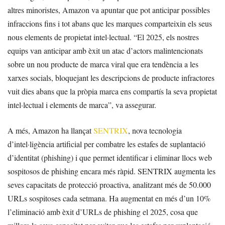
altres minoristes, Amazon va apuntar que pot anticipar possibles
infraccions fins i tot abans que les marques comparteixin els seus
nous elements de propietat intel·lectual. “El 2025, els nostres
equips van anticipar amb èxit un atac d’actors malintencionats
sobre un nou producte de marca viral que era tendència a les
xarxes socials, bloquejant les descripcions de producte infractores
vuit dies abans que la pròpia marca ens compartís la seva propietat
intel·lectual i elements de marca”, va assegurar.
A més, Amazon ha llançat
SENTRIX
, nova tecnologia
d’intel·ligència artificial per combatre les estafes de suplantació
d’identitat (phishing) i que permet identificar i eliminar llocs web
sospitosos de phishing encara més ràpid. SENTRIX augmenta les
seves capacitats de protecció proactiva, analitzant més de 50.000
URLs sospitoses cada setmana. Ha augmentat en més d’un 10%
l’eliminació amb èxit d’URLs de phishing el 2025, cosa que