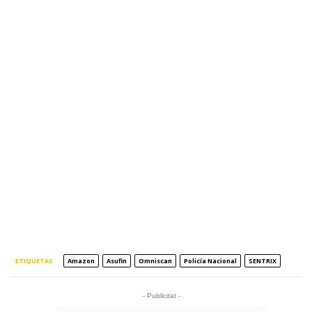
ETIQUETAS
Amazon
Asufin
Omniscan
Policía Nacional
SENTRIX
- Publicitat -