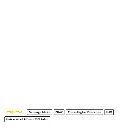
ETIQUETAS
Domingo Mirón
FUAX
Times Higher Education
UAX
Universidad Alfonso X El Sabio