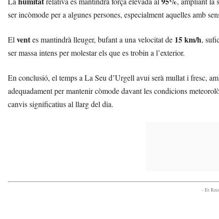
humitat
95%
La
relativa es mantindrà força elevada al
, ampliant la 
ser incòmode per a algunes persones, especialment aquelles amb sensib
vent
15 km/h
El
es mantindrà lleuger, bufant a una velocitat de
, suf
ser massa intens per molestar els que es trobin a l’exterior.
En conclusió, el temps a La Seu d’Urgell avui serà mullat i fresc, a
adequadament per mantenir còmode davant les condicions meteorològiqu
canvis significatius al llarg del dia.
- Et Re