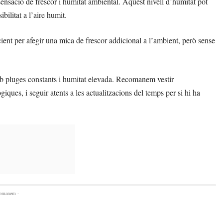
sensació de frescor i humitat ambiental. Aquest nivell d’humitat pot
ilitat a l’aire humit.
icient per afegir una mica de frescor addicional a l’ambient, però sense
mb pluges constants i humitat elevada. Recomanem vestir
es, i seguir atents a les actualitzacions del temps per si hi ha
comanem -