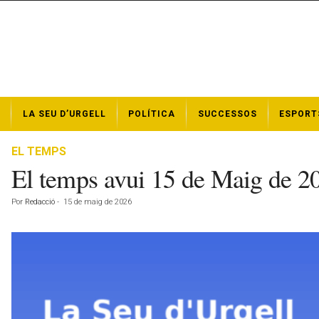
N
LA SEU D’URGELL
POLÍTICA
SUCCESSOS
ESPORT
o
t
í
EL TEMPS
c
El temps avui 15 de Maig de 2
i
e
Por
Redacció
-
15 de maig de 2026
s
d
e
l
a
S
e
u