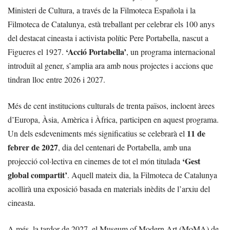
Ministeri de Cultura, a través de la Filmoteca Española i la
Filmoteca de Catalunya, està treballant per celebrar els 100 anys
del destacat cineasta i activista polític Pere Portabella, nascut a
‘Acció Portabella’
Figueres el 1927.
, un programa internacional
introduït al gener, s’amplia ara amb nous projectes i accions que
tindran lloc entre 2026 i 2027.
Més de cent institucions culturals de trenta països, incloent àrees
d’Europa, Àsia, Amèrica i Àfrica, participen en aquest programa.
11 de
Un dels esdeveniments més significatius se celebrarà el
febrer de 2027
, dia del centenari de Portabella, amb una
‘Gest
projecció col·lectiva en cinemes de tot el món titulada
global compartit’
. Aquell mateix dia, la Filmoteca de Catalunya
acollirà una exposició basada en materials inèdits de l’arxiu del
cineasta.
A més, la tardor de 2027, el Museum of Modern Art (MoMA) de