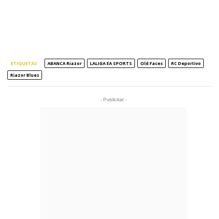
ETIQUETAS
ABANCA Riazor
LALIGA EA SPORTS
Old Faces
RC Deportivo
Riazor Blues
- Publicitat -