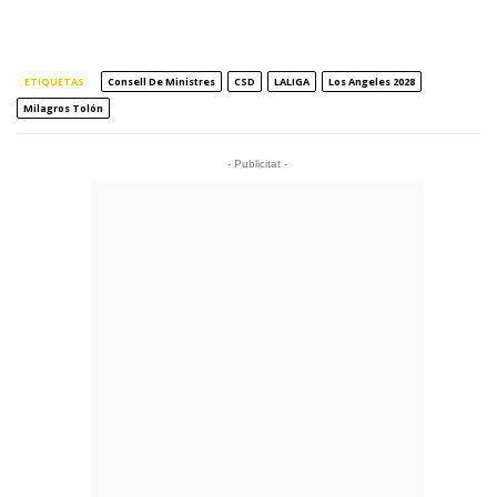
ETIQUETAS
Consell De Ministres
CSD
LALIGA
Los Angeles 2028
Milagros Tolón
- Publicitat -