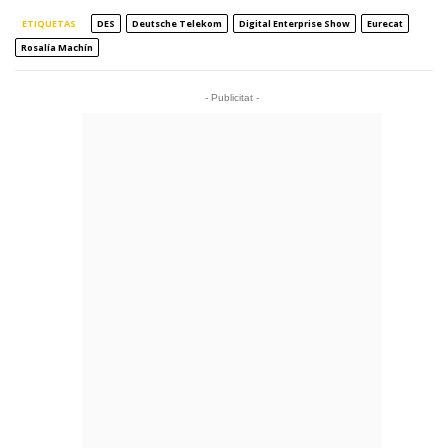
ETIQUETAS
DES
Deutsche Telekom
Digital Enterprise Show
Eurecat
Rosalía Machín
- Publicitat -