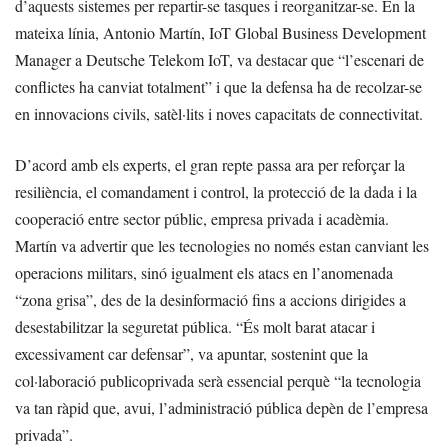
d’aquests sistemes per repartir-se tasques i reorganitzar-se. En la
mateixa línia, Antonio Martín, IoT Global Business Development
Manager a Deutsche Telekom IoT, va destacar que “l’escenari de
conflictes ha canviat totalment” i que la defensa ha de recolzar-se
en innovacions civils, satèl·lits i noves capacitats de connectivitat.
D’acord amb els experts, el gran repte passa ara per reforçar la
resiliència, el comandament i control, la protecció de la dada i la
cooperació entre sector públic, empresa privada i acadèmia.
Martín va advertir que les tecnologies no només estan canviant les
operacions militars, sinó igualment els atacs en l’anomenada
“zona grisa”, des de la desinformació fins a accions dirigides a
desestabilitzar la seguretat pública. “És molt barat atacar i
excessivament car defensar”, va apuntar, sostenint que la
col·laboració publicoprivada serà essencial perquè “la tecnologia
va tan ràpid que, avui, l’administració pública depèn de l’empresa
privada”.