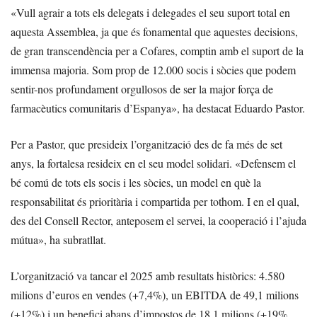
«Vull agrair a tots els delegats i delegades el seu suport total en
aquesta Assemblea, ja que és fonamental que aquestes decisions,
de gran transcendència per a Cofares, comptin amb el suport de la
immensa majoria. Som prop de 12.000 socis i sòcies que podem
sentir-nos profundament orgullosos de ser la major força de
farmacèutics comunitaris d’Espanya», ha destacat Eduardo Pastor.
Per a Pastor, que presideix l’organització des de fa més de set
anys, la fortalesa resideix en el seu model solidari. «Defensem el
bé comú de tots els socis i les sòcies, un model en què la
responsabilitat és prioritària i compartida per tothom. I en el qual,
des del Consell Rector, anteposem el servei, la cooperació i l’ajuda
mútua», ha subratllat.
L’organització va tancar el 2025 amb resultats històrics: 4.580
milions d’euros en vendes (+7,4%), un EBITDA de 49,1 milions
(+12%) i un benefici abans d’impostos de 18,1 milions (+19%