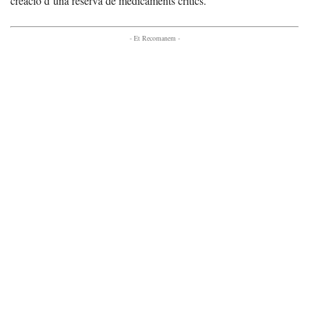
creació d’una reserva de medicaments crítics.
- Et Recomanem -