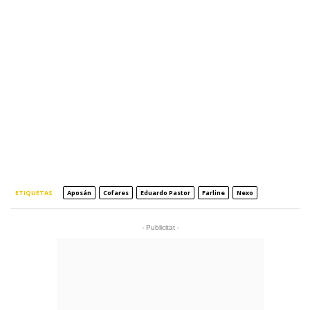
ETIQUETAS
Aposán
Cofares
Eduardo Pastor
Farline
Nexo
- Publicitat -