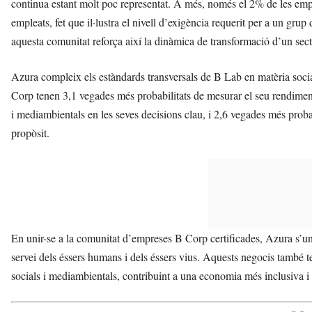
continua estant molt poc representat. A més, només el 2% de les e
empleats, fet que il·lustra el nivell d’exigència requerit per a un gr
aquesta comunitat reforça així la dinàmica de transformació d’un sect
Azura compleix els estàndards transversals de B Lab en matèria soci
Corp tenen 3,1 vegades més probabilitats de mesurar el seu rendiment
i mediambientals en les seves decisions clau, i 2,6 vegades més probabi
propòsit.
En unir-se a la comunitat d’empreses B Corp certificades, Azura s’u
servei dels éssers humans i dels éssers vius. Aquests negocis també t
socials i mediambientals, contribuint a una economia més inclusiva i 