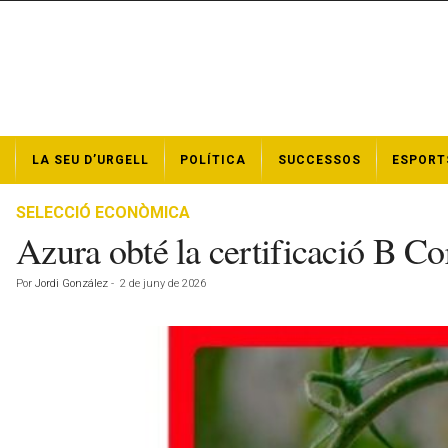
N
LA SEU D’URGELL
POLÍTICA
SUCCESSOS
ESPORT
o
t
í
SELECCIÓ ECONÒMICA
c
Azura obté la certificació B Co
i
e
Por
Jordi González
-
2 de juny de 2026
s
d
e
l
a
S
e
u