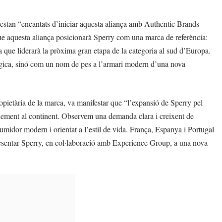
estan “encantats d’iniciar aquesta aliança amb Authentic Brands
e aquesta aliança posicionarà Sperry com una marca de referència:
 que liderarà la pròxima gran etapa de la categoria al sud d’Europa.
lgica, sinó com un nom de pes a l’armari modern d’una nova
ietària de la marca, va manifestar que “l’expansió de Sperry pel
ixement al continent. Observem una demanda clara i creixent de
idor modern i orientat a l’estil de vida. França, Espanya i Portugal
resentar Sperry, en col·laboració amb Experience Group, a una nova