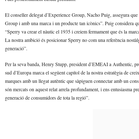
El conseller delegat d’Experience Group, Nacho Puig, assegura que 
Group i amb una marca i un producte tan icònics”. Puig considera qu
“Sperry va crear el nàutic el 1935 i creiem fermament que és la marca
La nostra ambició és posicionar Sperry no com una referència nostà
generació”.
Per la seva banda, Henry Stupp, president d’EMEAI a Authentic, prop
sud d’Europa marca el següent capítol de la nostra estratègia de cre
marques amb un llegat autèntic que sàpiguen connectar amb un consum
són mercats on aquest relat arrela profundament, i ens entusiasma p
generació de consumidors de tota la regió”.