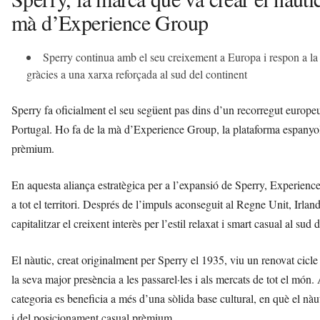
mà d’Experience Group
Sperry continua amb el seu creixement a Europa i respon a la c
gràcies a una xarxa reforçada al sud del continent
Sperry fa oficialment el seu següent pas dins d’un recorregut europ
Portugal. Ho fa de la mà d’Experience Group, la plataforma espanyol
prèmium.
En aquesta aliança estratègica per a l’expansió de Sperry, Experienc
a tot el territori. Després de l’impuls aconseguit al Regne Unit, Irlan
capitalitzar el creixent interès per l’estil relaxat i smart casual al sud
El nàutic, creat originalment per Sperry el 1935, viu un renovat cicle 
la seva major presència a les passarel·les i als mercats de tot el mó
categoria es beneficia a més d’una sòlida base cultural, en què el nàut
i del posicionament casual prèmium.