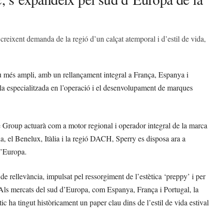
reixent demanda de la regió d’un calçat atemporal i d’estil de vida,
eu més ampli, amb un rellançament integral a França, Espanya i
a especialitzada en l’operació i el desenvolupament de marques
e Group actuarà com a motor regional i operador integral de la marca
da, el Benelux, Itàlia i la regió DACH, Sperry es disposa ara a
 d’Europa.
de rellevància, impulsat pel ressorgiment de l’estètica ‘preppy’ i per
n. Als mercats del sud d’Europa, com Espanya, França i Portugal, la
ic ha tingut històricament un paper clau dins de l’estil de vida estival