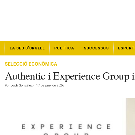
N
LA SEU D’URGELL
POLÍTICA
SUCCESSOS
ESPORT
o
t
í
SELECCIÓ ECONÒMICA
c
Authentic i Experience Group 
i
e
Por
Jordi González
-
17 de juny de 2026
s
d
e
l
a
S
e
u