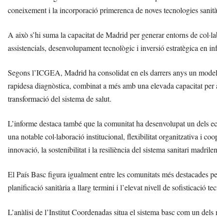
coneixement i la incorporació primerenca de noves tecnologies sanità
A això s’hi suma la capacitat de Madrid per generar entorns de col·labo
assistencials, desenvolupament tecnològic i inversió estratègica en in
Segons l’ICGEA, Madrid ha consolidat en els darrers anys un model orie
rapidesa diagnòstica, combinat a més amb una elevada capacitat per atr
transformació del sistema de salut.
L’informe destaca també que la comunitat ha desenvolupat un dels eco
una notable col·laboració institucional, flexibilitat organitzativa i co
innovació, la sostenibilitat i la resiliència del sistema sanitari madrile
El País Basc figura igualment entre les comunitats més destacades per
planificació sanitària a llarg termini i l’elevat nivell de sofisticació t
L’anàlisi de l’Institut Coordenadas situa el sistema basc com un dels