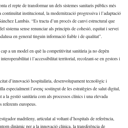
nta el repte de transformar un dels sistemes sanitaris públics més
 continuïtat institucional, la modernització progressiva i l’adaptació
ús Sánchez Lambás. “Es tracta d’un procés de canvi estructural que
 del sistema sense renunciar als principis de cohesió, equitat i servei
ndalusa en general tinguin informació fiable i de qualitat”.
cap a un model en què la competitivitat sanitària ja no depèn
eroperabilitat i l’accessibilitat territorial, recolzant-se en gestors i
itat d’innovació hospitalària, desenvolupament tecnològic i
lla especialment l’avenç sostingut de les estratègies de salut digital,
nt a la gestió sanitària com als processos clínics i una elevada
ls referents europeus.
stigador madrileny, articulat al voltant d’hospitals de referència,
ntorn dinàmic per a la innovació clínica, la transferència de