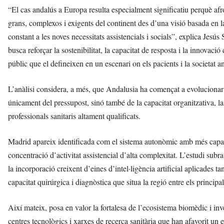
“El cas andalús a Europa resulta especialment significatiu perquè afro
grans, complexos i exigents del continent des d’una visió basada en la
constant a les noves necessitats assistencials i socials”, explica Jes
busca reforçar la sostenibilitat, la capacitat de resposta i la innovació
públic que el defineixen en un escenari on els pacients i la societat a
L’anàlisi considera, a més, que Andalusia ha començat a evolucionar 
únicament del pressupost, sinó també de la capacitat organitzativa, la int
professionals sanitaris altament qualificats.
Madrid apareix identificada com el sistema autonòmic amb més capac
concentració d’activitat assistencial d’alta complexitat. L’estudi subrat
la incorporació creixent d’eines d’intel·ligència artificial aplicades ta
capacitat quirúrgica i diagnòstica que situa la regió entre els principa
Així mateix, posa en valor la fortalesa de l’ecosistema biomèdic i inve
centres tecnològics i xarxes de recerca sanitària que han afavorit un e