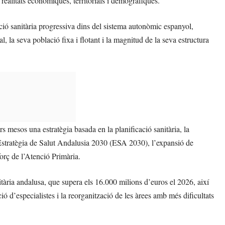
s realitats econòmiques, territorials i demogràfiques.
ació sanitària progressiva dins del sistema autonòmic espanyol,
l, la seva població fixa i flotant i la magnitud de la seva estructura
 mesos una estratègia basada en la planificació sanitària, la
l’Estratègia de Salut Andalusia 2030 (ESA 2030), l’expansió de
orç de l’Atenció Primària.
itària andalusa, que supera els 16.000 milions d’euros el 2026, així
ió d’especialistes i la reorganització de les àrees amb més dificultats