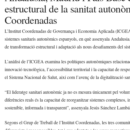
estructural de la sanitat autonò
Coordenadas
L’Institut Coordenadas de Governança i Economia Aplicada (ICGEA) h
sistemes sanitaris autonòmics espanyols, en què assenyala Andalusia
de transformació estructural i adaptació als nous desafiaments del sis
L’anàlisi de l’ICGEA examina les polítiques autonòmiques relacionades 
innovació tecnològica, l’accessibilitat territorial i la capacitat de res
el Sistema Nacional de Salut, així com l’avenç de la digitalització san
“El lideratge sanitari autonòmic ja no es mesura únicament pel volu
diferències reals és la capacitat de reorganitzar sistemes complexos, in
sostenible, informada i transparent”, assenyala Jesús Sánchez Lambá
Segons el Grup de Treball de l’Institut Coordenadas, les tres comunit