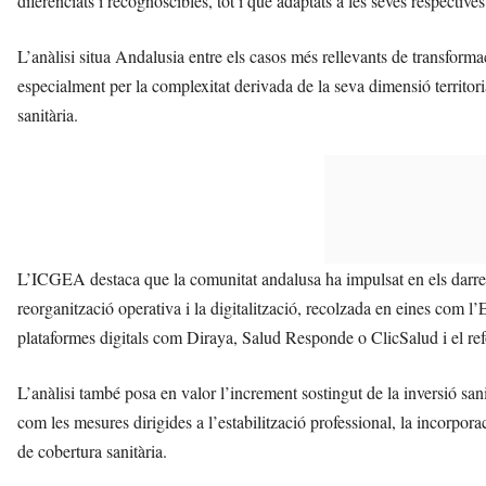
diferenciats i recognoscibles, tot i que adaptats a les seves respective
L’anàlisi situa Andalusia entre els casos més rellevants de transform
especialment per la complexitat derivada de la seva dimensió territoria
sanitària.
L’ICGEA destaca que la comunitat andalusa ha impulsat en els darrers
reorganització operativa i la digitalització, recolzada en eines com 
plataformes digitals com Diraya, Salud Responde o ClicSalud i el ref
L’anàlisi també posa en valor l’increment sostingut de la inversió san
com les mesures dirigides a l’estabilització professional, la incorporac
de cobertura sanitària.