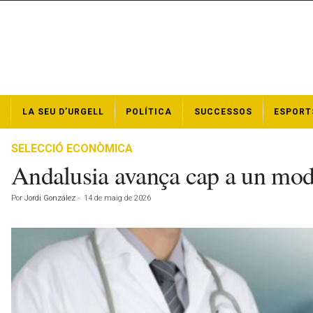
N
LA SEU D’URGELL
POLÍTICA
SUCCESSOS
ESPORT
o
t
í
SELECCIÓ ECONÒMICA
c
Andalusia avança cap a un model 
i
e
Por
Jordi González
-
14 de maig de 2026
s
d
e
l
a
S
e
u