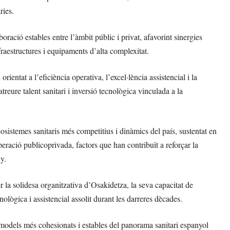
ries.
ració estables entre l’àmbit públic i privat, afavorint sinergies
fraestructures i equipaments d’alta complexitat.
ntat a l’eficiència operativa, l’excel·lència assistencial i la
eure talent sanitari i inversió tecnològica vinculada a la
sistemes sanitaris més competitius i dinàmics del país, sustentat en
operació publicoprivada, factors que han contribuït a reforçar la
ny.
 la solidesa organitzativa d’Osakidetza, la seva capacitat de
ecnològica i assistencial assolit durant les darreres dècades.
 models més cohesionats i estables del panorama sanitari espanyol