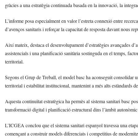
gràcies a una estratègia continuada basada en la innovació, la integraci
L’informe posa especialment en valor l’estreta connexió entre recerca
d’avenços sanitaris i reforçar la capacitat de resposta davant nous re
Així mateix, destaca el desenvolupament d’estratègies avançades d’atenc
assistencials i una planificació sanitària sostinguda en el temps, fact
territorial.
Segons el Grup de Treball, el model basc ha aconseguit consolidar u
territorial i estabilitat institucional, mantenint a més alts estàndards 
Aquesta continuïtat estratègica ha permès al sistema sanitari basc po
transformació digital i planificació estructural dins l’àmbit autonòmi
L’ICGEA conclou que el sistema sanitari espanyol travessa una etap
començant a construir models diferenciats i competitius de modernitzac